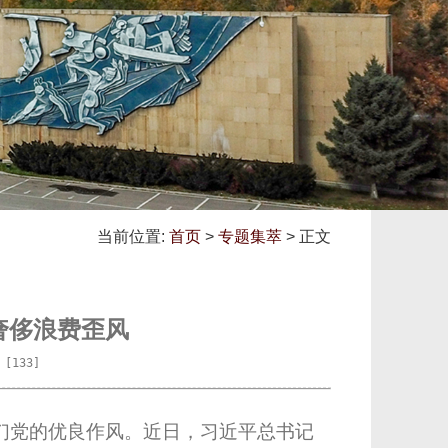
当前位置:
首页
>
专题集萃
> 正文
奢侈浪费歪风
：[
133
] 
们党的优良作风。近日，习近平总书记