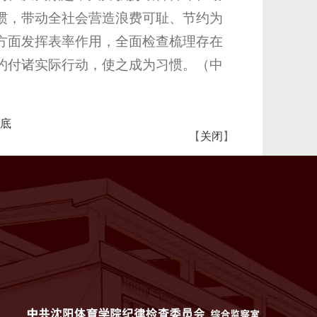
惯，带动全社会营造浪费可耻、节约为
方面发挥表率作用，全面检查梳理存在
约付诸实际行动，使之成为习惯。（中
底
【
关闭
】