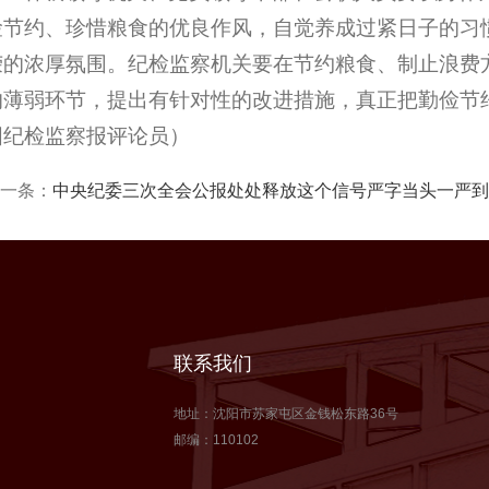
俭节约、珍惜粮食的优良作风，自觉养成过紧日子的习
荣的浓厚氛围。纪检监察机关要在节约粮食、制止浪费
的薄弱环节，提出有针对性的改进措施，真正把勤俭节
国纪检监察报评论员）
一条：
中央纪委三次全会公报处处释放这个信号严字当头一严到
联系我们
地址：沈阳市苏家屯区金钱松东路36号
邮编：110102